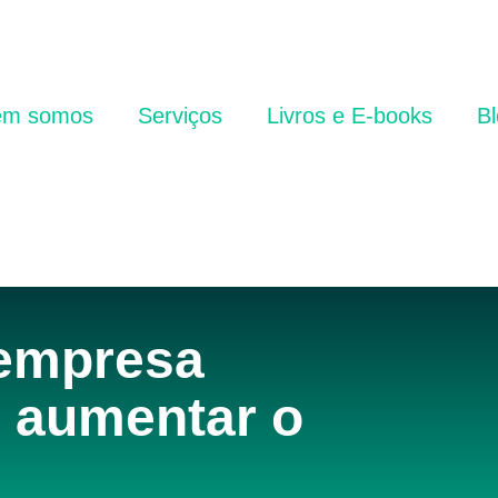
m somos
Serviços
Livros e E-books
Bl
 empresa
e aumentar o